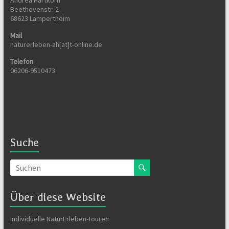
Andrea Hartkorn
Beethovenstr. 2
68623 Lampertheim
Mail
naturerleben-ah[at]t-online.de
Telefon
06206-9510473
Suche
Über diese Website
Individuelle NaturErleben-Touren