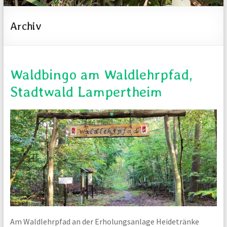
und
Archiv
-
projekte
für
Jung
Waldbingo am Waldlehrpfad,
und
Alt
Stadtwald Lampertheim
in
Lampertheim
Am Waldlehrpfad an der Erholungsanlage Heidetränke