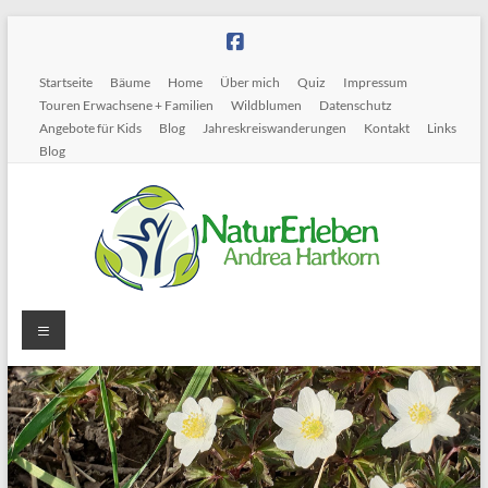
Zum
Inhalt
springen
Startseite
Bäume
Home
Über mich
Quiz
Impressum
Touren Erwachsene + Familien
Wildblumen
Datenschutz
Angebote für Kids
Blog
Jahreskreiswanderungen
Kontakt
Links
Blog
Menü
NaturErleben
~
Andrea
Hartkorn
Naturführungen