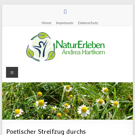
Zum
Inhalt
springen
Home
Impressum
Datenschutz
Menü
NaturErleben
~
Andrea
Hartkorn
Naturführungen
und
Poetischer Streifzug durchs
-