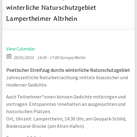
projekte
winterliche Naturschutzgebiet
für
Lampertheimer Altrhein
Jung
und
Alt
in
Lampertheim
View Calendar
29/01/2023
14:30 - 17:00
Europe/Berlin
Poetischer Streifzug durchs winterliche Naturschutzgebiet
Jahreszeitliche Naturbetrachtung mittels klassischer und
moderner Gedichte.
Auch Teilnehmer*innen können Gedichte mitbringen und
vortragen. Entspanntes Innehalten an ausgesuchten und
historischen Plätzen.
Ort, Uhrzeit: Lampertheim, 14.30 Uhr, am Geopark-Schild,
Biedensand-Brücke (am Alten Hafen).