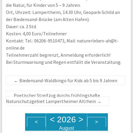
die Natur, für Kinder von 5 – 9 Jahren.
Ort, Uhrzeit: Lampertheim, 14.30 Uhr, Geopark-Schild an
der Biedensand-Brücke (am Alten Hafen).
Dauer: ca. 2 Std.
Kosten: 4,00 Euro/Teilnehmer
Kontakt: Tel.: 06206-9510473, Mail: naturerleben-ah@t-
online.de
Teilnehmerzahl begrenzt, Anmeldung erforderlich!
Bei Sturmwarnung und Regen entfällt die Veranstaltung.
←
Biedensand-Waldbingo für Kids ab 5 bis 9 Jahren
Poetischer Streifzug durchs frühlingshafte
Naturschutzgebiet Lampertheimer Altrhein
→
<
2026
>
<
>
August