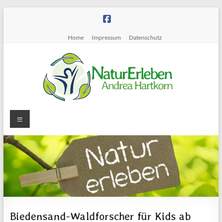
Zum
Inhalt
springen
Home
Impressum
Datenschutz
Menü
NaturErleben
~
Andrea
Hartkorn
Naturführungen
und
Biedensand-Waldforscher für Kids ab
-