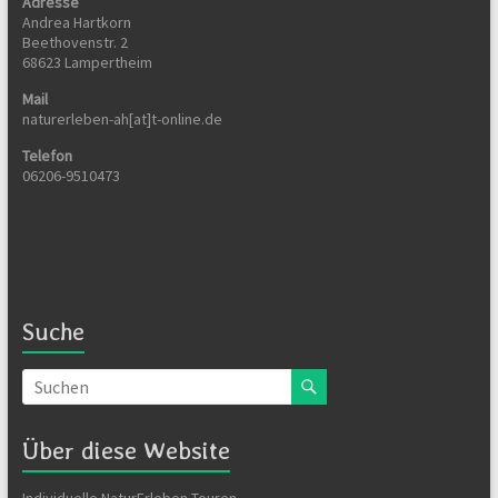
Adresse
Andrea Hartkorn
Beethovenstr. 2
68623 Lampertheim
Mail
naturerleben-ah[at]t-online.de
Telefon
06206-9510473
Suche
Über diese Website
Individuelle NaturErleben-Touren