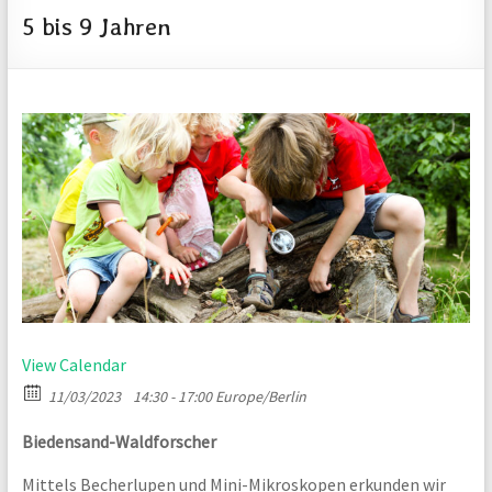
projekte
5 bis 9 Jahren
für
Jung
und
Alt
in
Lampertheim
View Calendar
11/03/2023
14:30 - 17:00
Europe/Berlin
Biedensand-Waldforscher
Mittels Becherlupen und Mini-Mikroskopen erkunden wir